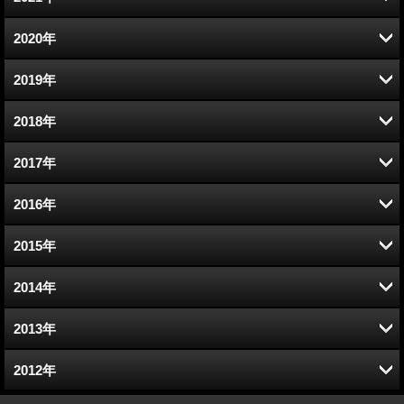
3月 (3)
8月 (3)
9月 (6)
10月 (14)
11月 (8)
12月 (7)
2020年
2月 (3)
7月 (4)
8月 (7)
9月 (12)
10月 (8)
11月 (9)
12月 (5)
2019年
1月 (2)
6月 (4)
7月 (4)
8月 (11)
9月 (10)
10月 (11)
11月 (3)
12月 (3)
2018年
5月 (3)
6月 (7)
7月 (9)
8月 (10)
9月 (16)
10月 (5)
11月 (7)
12月 (5)
2017年
4月 (17)
5月 (5)
6月 (10)
7月 (5)
8月 (13)
9月 (5)
10月 (13)
11月 (10)
12月 (5)
2016年
3月 (8)
4月 (18)
5月 (11)
6月 (10)
7月 (7)
8月 (4)
9月 (11)
10月 (17)
11月 (1)
12月 (7)
2015年
2月 (3)
3月 (9)
4月 (16)
5月 (8)
6月 (9)
7月 (3)
8月 (9)
9月 (7)
10月 (14)
11月 (11)
12月 (9)
2014年
1月 (4)
2月 (10)
3月 (12)
4月 (21)
5月 (9)
6月 (7)
7月 (4)
8月 (11)
9月 (9)
10月 (7)
11月 (11)
12月 (4)
2013年
1月 (11)
2月 (13)
3月 (14)
4月 (17)
5月 (10)
6月 (8)
7月 (8)
8月 (10)
9月 (7)
10月 (12)
11月 (8)
12月 (4)
2012年