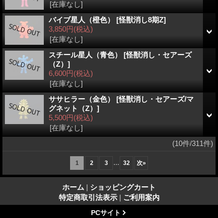
[在庫なし]
バイブ星人（橙色）
[怪獣消し8期Z]
3,850円
(税込)
[在庫なし]
スチール星人（青色）
[怪獣消し・セアーズ
（Z）]
6,600円
(税込)
[在庫なし]
ササヒラー（金色）
[怪獣消し・セアーズ/マ
グネット（Z）]
5,500円
(税込)
[在庫なし]
(10件/311件)
...
1
2
3
32
次
»
ホーム
|
ショッピングカート
特定商取引法表示
|
ご利用案内
PCサイト