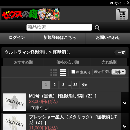
PCサイト
ログイン
新規登録はこちら
お問い合わせ
ウルトラマン怪獣消し > 怪獣消し
一覧
おすすめ順
価格の安い順
売れ筋順
表示件数
:
在庫あり
...
1
2
3
32
次
»
M1号（黒色）
[怪獣消し9期（Z）]
33,000円
(税込)
[在庫なし]
プレッシャー星人（メタリック）
[怪獣消し7
期（Z）]
11,000円
(税込)