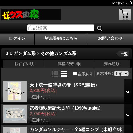
PCサイト
ログイン
新規登録はこちら
お問い合わせ
ＳＤガンダム系 > その他ガンダム系
一覧
おすすめ順
価格の安い順
売れ筋順
表示件数
:
在庫あり
天下統一編 導きの巻（SD戦国伝）
3,300円
(税込)
[在庫なし]
武者頑駄無記念古印（1990/yutaka）
2,750円
(税込)
[在庫なし]
ガンダムソルジャー・全5種コンプ（未組立/未