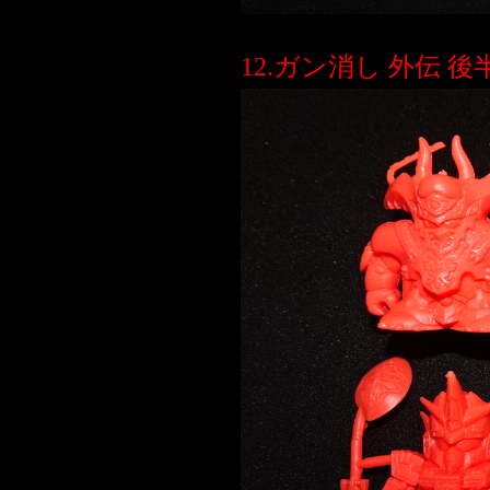
12.ガン消し 外伝 