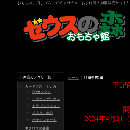
おもちゃ、消しゴム、ガチャガチャ、おまけ等の買取販売サイト!
商品カテゴリ一覧
ホーム
｜
12周年第2週
下記商品は、
カードダス・トレカ
SDガンダム
エヴァンゲリオン
ドラゴンクエスト
開店12周年
るろうに剣心
2024年4月21
ポケモンカード
ネクロスの要塞