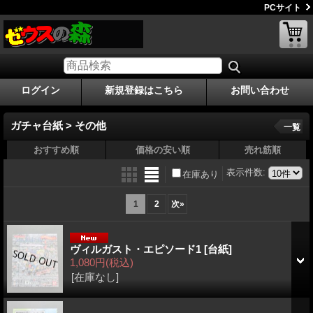
PCサイト
ログイン
新規登録はこちら
お問い合わせ
ガチャ台紙 > その他
一覧
おすすめ順
価格の安い順
売れ筋順
表示件数
:
在庫あり
1
2
次
»
ヴィルガスト・エピソード1
[台紙]
1,080円
(税込)
[在庫なし]