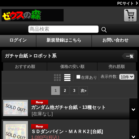
PCサイト
ログイン
新規登録はこちら
お問い合わせ
ガチャ台紙 > ロボット系
一覧
おすすめ順
価格の安い順
売れ筋順
表示件数
:
在庫あり
1
2
3
次
»
ガンダム他ガチャ台紙・13種セット
[在庫なし]
ＳＤダンバイン・ＭＡＲＫ2
[台紙]
1,080円
(税込)