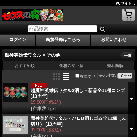
PCサイト
ログイン
新規登録はこちら
お問い合わせ
魔神英雄伝ワタル > その他
一覧
おすすめ順
価格の安い順
売れ筋順
表示件数
:
在庫あり
超魔神英雄伝ワタル2消し・新品全11種コンプ
[13周年]
19,800円
(税込)
[在庫数 1点]
魔神英雄伝ワタル・パロD消しゴム全11種（未
切り）
[13周年]
33,000円
(税込)
[在庫なし]