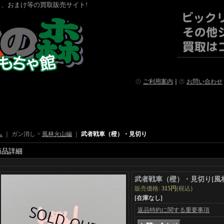
、おまけ等の買取販売サイト!
ご利用案内
｜
お問い合わせ
ム
｜ ガン消し >
風林火山編
｜
武者戦車（橙）・見切り
商品詳細
武者戦車（橙）・見切り
[
風
販売価格
:
315円
(税込)
[在庫なし]
返品特約に関する重要事項