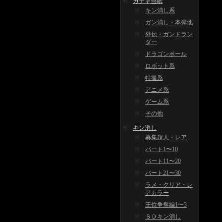
ガチャ台紙
キン消し系
ガン消し・本弾他
外伝・ガンドラン
ダー
ドラゴンボール
ロボット系
特撮系
アニメ系
ゲーム系
その他
キン消し
募集超人・レア
パート1〜10
パート11〜20
パート21〜30
ラメ・クリア・レ
アカラー
王位争奪編1〜3
ＳＤキン消し