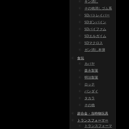
キン消し
その他消しゴム系
SDパトレイバー
SDダンバイン
SDバイファム
SDエルガイム
SDマクロス
ガン消し本弾
食玩
カバヤ
森永製菓
明治製菓
ロッテ
バンダイ
タカラ
その他
超合金・当時物玩具
トランスフォーマー
トランスフォーマ