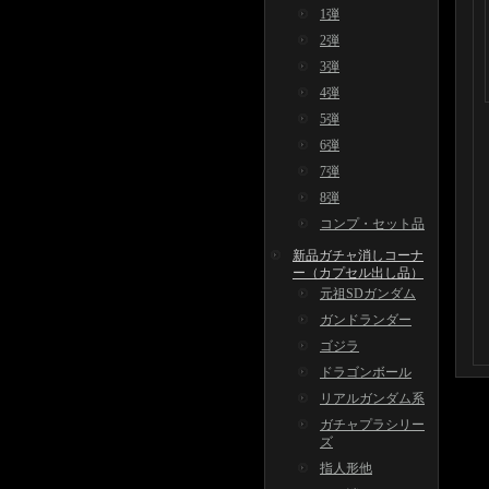
1弾
2弾
3弾
4弾
5弾
6弾
7弾
8弾
コンプ・セット品
新品ガチャ消しコーナ
ー（カプセル出し品）
元祖SDガンダム
ガンドランダー
ゴジラ
ドラゴンボール
リアルガンダム系
ガチャプラシリー
ズ
指人形他