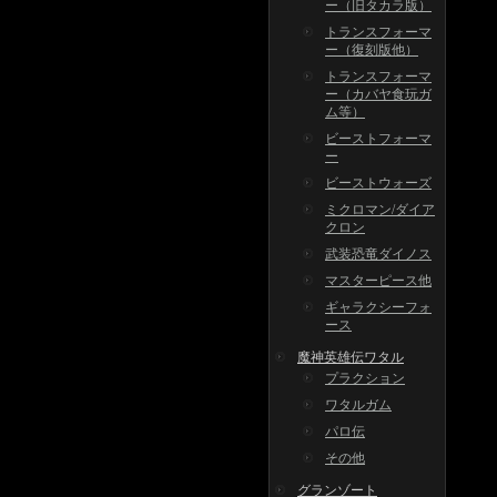
ー（旧タカラ版）
トランスフォーマ
ー（復刻版他）
トランスフォーマ
ー（カバヤ食玩ガ
ム等）
ビーストフォーマ
ー
ビーストウォーズ
ミクロマン/ダイア
クロン
武装恐竜ダイノス
マスターピース他
ギャラクシーフォ
ース
魔神英雄伝ワタル
プラクション
ワタルガム
パロ伝
その他
グランゾート