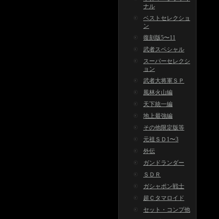
ナル
ベストセレクショ
ン
復刻版5〜11
武者スペシャル
スーパーセレクシ
ョン
武者大将軍ＳＰ
風林火山編
天下統一編
地上最強編
その他限定版等
元祖ＳＤ1〜3
外伝
ガンドランダー
ＳＤＲ
ガシャポン戦士
超Ｃタマロイド
セット・コンプ他