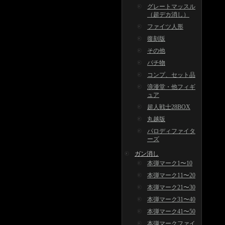
グレートマッスル
（超デカ消し）
ファイツ人形
復刻版
その他
パチ物
コンプ、セット品
浪漫堂・他フィギ
ュア
超人戦士28BOX
丸越版
パロディファイタ
ーズ
ガン消し
本弾マーク1〜10
本弾マーク11〜20
本弾マーク21〜30
本弾マーク31〜40
本弾マーク41〜50
本弾マークファイ