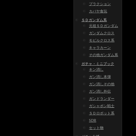
プラクション
カバヤ食玩
ＳＤガンダム系
元祖ＳＤガンダム
ガンダムクロス
モビルクロス系
キャラカーン
その他ガンダム系
ガチャ・ミニブック
キン消し
ガン消し本弾
ガン消しその他
ガン消し外伝
ガンドランダー
ガシャポン戦士
ＳＤロボット系
SDR
セット物