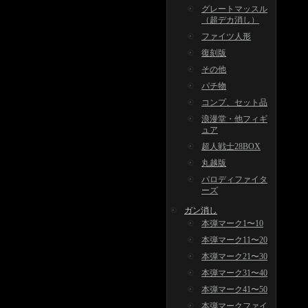
グレートマッスル
（超デカ消し）
ファイツ人形
復刻版
その他
パチ物
コンプ、セット品
浪漫堂・他フィギ
ュア
超人戦士28BOX
丸越版
パロディファイタ
ーズ
ガン消し
本弾マーク1〜10
本弾マーク11〜20
本弾マーク21〜30
本弾マーク31〜40
本弾マーク41〜50
本弾マークファイ