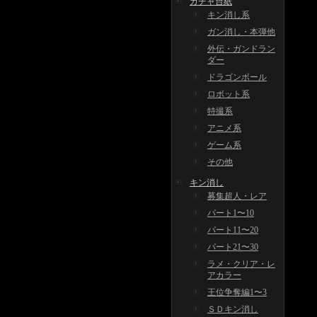
ガチャ台紙
キン消し系
ガン消し・本弾他
外伝・ガンドラン
ダー
ドラゴンボール
ロボット系
特撮系
アニメ系
ゲーム系
その他
キン消し
募集超人・レア
パート1〜10
パート11〜20
パート21〜30
ラメ・クリア・レ
アカラー
王位争奪編1〜3
ＳＤキン消し