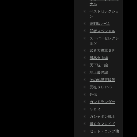
ナル
ベストセレクショ
ン
復刻版5〜11
武者スペシャル
スーパーセレクシ
ョン
武者大将軍ＳＰ
風林火山編
天下統一編
地上最強編
その他限定版等
元祖ＳＤ1〜3
外伝
ガンドランダー
ＳＤＲ
ガシャポン戦士
超Ｃタマロイド
セット・コンプ他