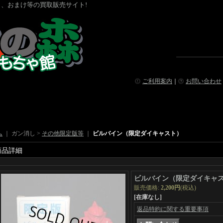
、おまけ等の買取販売サイト!
ご利用案内
｜
お問い合わせ
ム
｜ ガン消し >
その他限定版等
｜
ビルバイン（限定ダイキャスト）
商品詳細
ビルバイン（限定ダイキャ
販売価格
:
2,200円
(税込)
[在庫なし]
返品特約に関する重要事項