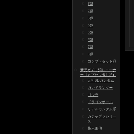
1弾
2弾
3弾
4弾
5弾
6弾
7弾
8弾
コンプ・セット品
新品ガチャ消しコーナ
ー（カプセル出し品）
元祖SDガンダム
ガンドランダー
ゴジラ
ドラゴンボール
リアルガンダム系
ガチャプラシリー
ズ
指人形他