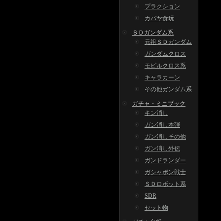
プラクション
カバヤ食玩
ＳＤガンダム系
元祖ＳＤガンダム
ガンダムクロス
モビルクロス系
キャラカーン
その他ガンダム系
ガチャ・ミニブック
キン消し
ガン消し本弾
ガン消しその他
ガン消し外伝
ガンドランダー
ガシャポン戦士
ＳＤロボット系
SDR
セット物