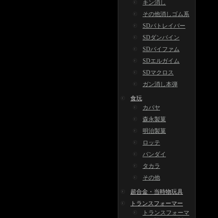
キン消し
その他消しゴム系
SDパトレイバー
SDダンバイン
SDバイファム
SDエルガイム
SDマクロス
ガン消し本弾
食玩
カバヤ
森永製菓
明治製菓
ロッテ
バンダイ
タカラ
その他
超合金・当時物玩具
トランスフォーマー
トランスフォーマ