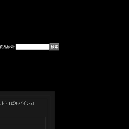
商品検索
:
スト）
[
ビルバイン2
]