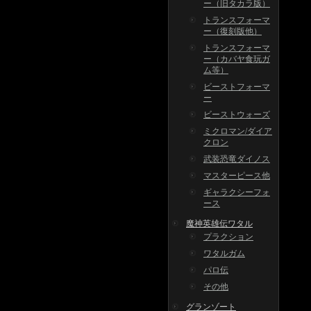
ー（旧タカラ版）
トランスフォーマ
ー（復刻版他）
トランスフォーマ
ー（カバヤ食玩ガ
ム等）
ビーストフォーマ
ー
ビーストウォーズ
ミクロマン/ダイア
クロン
武装恐竜ダイノス
マスターピース他
ギャラクシーフォ
ース
魔神英雄伝ワタル
プラクション
ワタルガム
パロ伝
その他
グランゾート