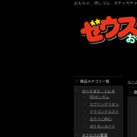
おもちゃ、消しゴム、ガチャガチャ
商品カテゴリ一覧
ホー
カードダス・トレカ
SDガンダム
エヴァンゲリオン
ドラゴンクエスト
るろうに剣心
ポケモンカード
ネクロスの要塞