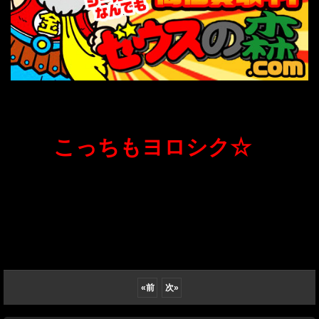
こっちもヨロシク☆
«
前
次
»